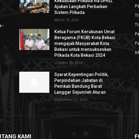
Kekuasaan Pilkada via DPRD,
P
Ajukan Langkah Perbaikan
Sistem Pilkada
T
March 10, 2026
To
r-
Ketua Forum Kerukunan Umat
P
Beragama (FKUB) Kota Bekasi
Pa
mengajak Masyarakat Kota
Bekasi untuk mensukseskan
In
Pilkada Kota Bekasi 2024
October 20, 2024
Syarat Kepentingan Politik,
Perpindahan Jabatan di
Pemkab Bandung Barat
Langgar Sejumlah Aturan
September 21, 2024
NTANG KAMI
F