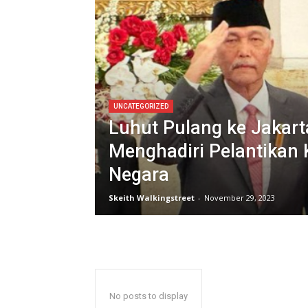
UNCATEGORIZED
Luhut Pulang ke Jakart
Menghadiri Pelantikan 
Negara
Skeith Walkingstreet
-
November 29, 2023
No posts to display