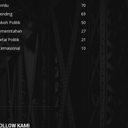
emilu
70
rending
69
koh Politik
50
emerintahan
27
rtai Politik
21
ternasional
10
OLLOW KAMI