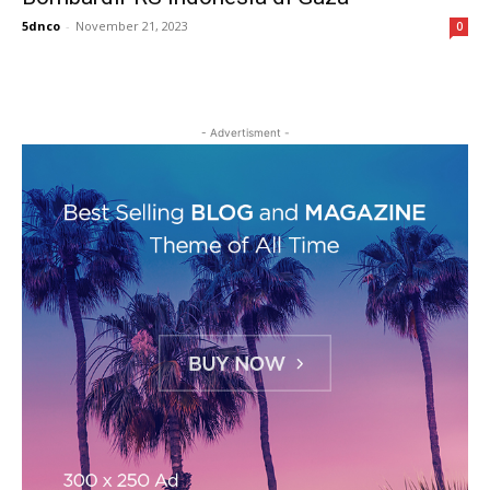
5dnco
-
November 21, 2023
0
- Advertisment -