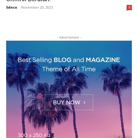
5dnco
-
November 20, 2023
0
- Advertisment -