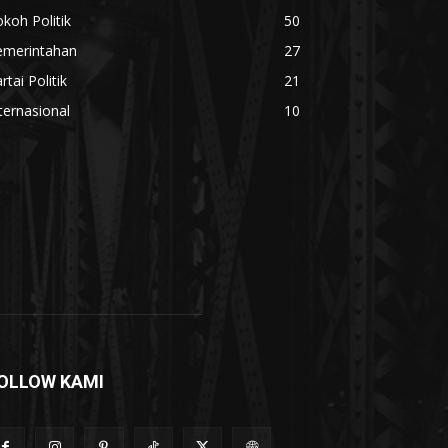
koh Politik
50
emerintahan
27
rtai Politik
21
ternasional
10
OLLOW KAMI