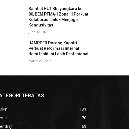
Sambut HUT Bhayangkara ke-
80, BEM PTMA-I Zona III Perkuat
Kolaborasi untuk Menjaga
Kondusivitas
June 30, 2026
JAMPPER Dorong Kapolri
Perkuat Reformasi Internal
demi Institusi Lebih Profesional
March 20, 2026
ATEGORI TERATAS
rkini
131
emilu
70
rending
69