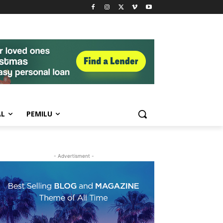
AL
PEMILU
- Advertisment -