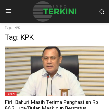
Tags
KPK
Tag:
KPK
Terkini
Firli Bahuri Masih Terima Penghasilan Rp
86,3 Juta/Bulan Meskipun Berstatus