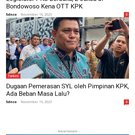
Bondowoso Kena OTT KPK
5dnco
-
November 16, 2023
0
Terkini
Dugaan Pemerasan SYL oleh Pimpinan KPK,
Ada Beban Masa Lalu?
5dnco
-
November 15, 2023
0
- Advertisment -