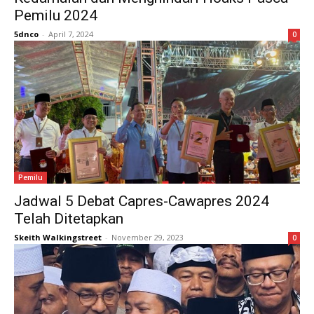
Pemilu 2024
5dnco
-
April 7, 2024
0
Pemilu
Jadwal 5 Debat Capres-Cawapres 2024
Telah Ditetapkan
Skeith Walkingstreet
-
November 29, 2023
0