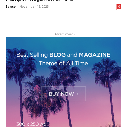
5dnco
-
November 15, 2023
0
- Advertisment -