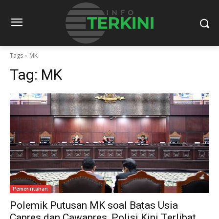
Tags
MK
Tag:
MK
Pemerintahan
Polemik Putusan MK soal Batas Usia
Capres dan Cawapres, Polisi Kini Terlibat