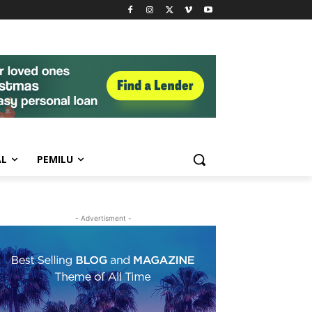
AL
PEMILU
- Advertisment -