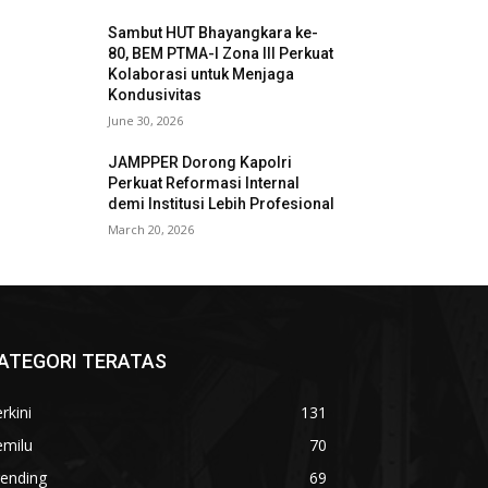
Sambut HUT Bhayangkara ke-
80, BEM PTMA-I Zona III Perkuat
Kolaborasi untuk Menjaga
Kondusivitas
June 30, 2026
JAMPPER Dorong Kapolri
Perkuat Reformasi Internal
demi Institusi Lebih Profesional
March 20, 2026
ATEGORI TERATAS
rkini
131
emilu
70
rending
69