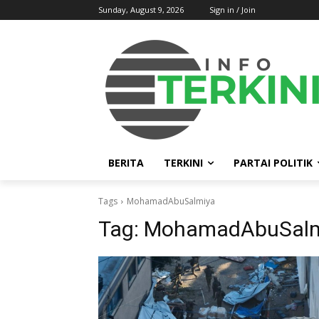
Sunday, August 9, 2026
Sign in / Join
BERITA
TERKINI
PARTAI POLITIK
Tags
MohamadAbuSalmiya
Tag:
MohamadAbuSalm