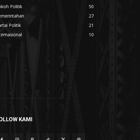
koh Politik
50
emerintahan
27
rtai Politik
21
ternasional
10
OLLOW KAMI