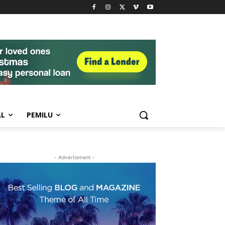
AL
PEMILU
- Advertisment -