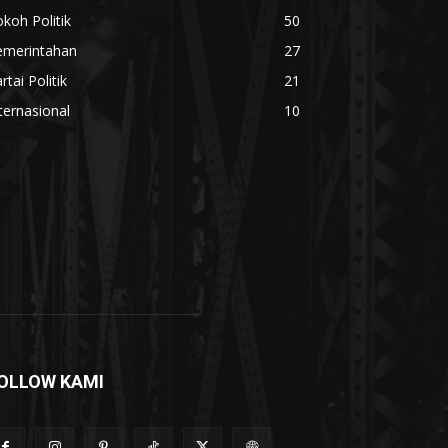
koh Politik
50
emerintahan
27
rtai Politik
21
ternasional
10
OLLOW KAMI