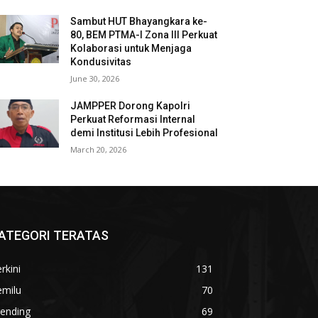
Sambut HUT Bhayangkara ke-
80, BEM PTMA-I Zona III Perkuat
Kolaborasi untuk Menjaga
Kondusivitas
June 30, 2026
JAMPPER Dorong Kapolri
Perkuat Reformasi Internal
demi Institusi Lebih Profesional
March 20, 2026
ATEGORI TERATAS
rkini
131
emilu
70
rending
69