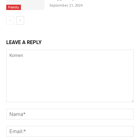
September 21, 2024
Pemilu
LEAVE A REPLY
Komen
Na
Ema